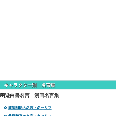
キャラクター別 名言集
幽遊白書名言｜漫画名言集
浦飯幽助の名言・名セリフ