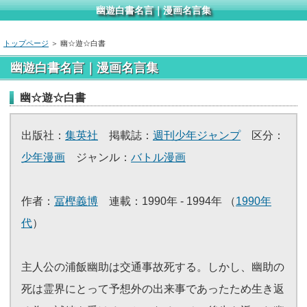
幽遊白書名言｜漫画名言集
トップページ
＞ 幽☆遊☆白書
幽遊白書名言｜漫画名言集
幽☆遊☆白書
出版社：
集英社
掲載誌：
週刊少年ジャンプ
区分：
少年漫画
ジャンル：
バトル漫画
作者：
冨樫義博
連載：1990年 - 1994年 （
1990年
代
）
主人公の浦飯幽助は交通事故死する。しかし、幽助の
死は霊界にとって予想外の出来事であったため生き返