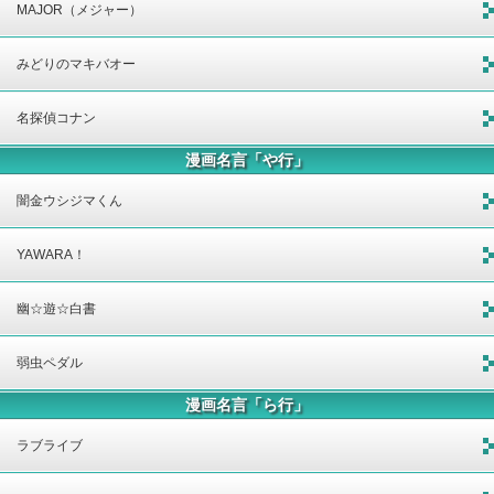
MAJOR（メジャー）
みどりのマキバオー
名探偵コナン
漫画名言「や行」
闇金ウシジマくん
YAWARA！
幽☆遊☆白書
弱虫ペダル
漫画名言「ら行」
ラブライブ