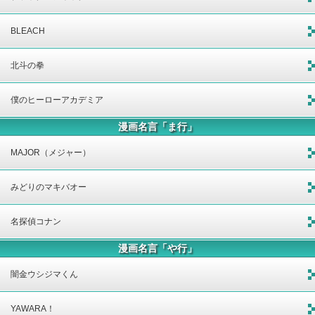
BLEACH
北斗の拳
僕のヒーローアカデミア
漫画名言「ま行」
MAJOR（メジャー）
みどりのマキバオー
名探偵コナン
漫画名言「や行」
闇金ウシジマくん
YAWARA！