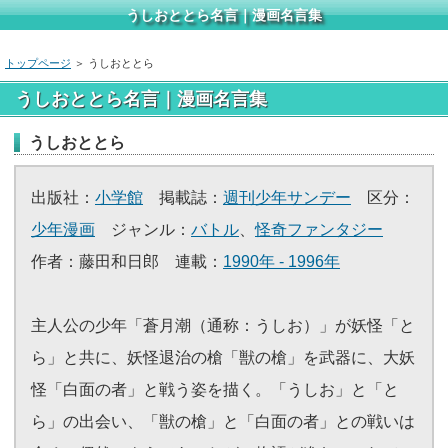
うしおととら名言｜漫画名言集
トップページ
＞ うしおととら
うしおととら名言｜漫画名言集
うしおととら
出版社：
小学館
掲載誌：
週刊少年サンデー
区分：
少年漫画
ジャンル：
バトル
、
怪奇ファンタジー
作者：藤田和日郎 連載：
1990年 - 1996年
主人公の少年「蒼月潮（通称：うしお）」が妖怪「と
ら」と共に、妖怪退治の槍「獣の槍」を武器に、大妖
怪「白面の者」と戦う姿を描く。「うしお」と「と
ら」の出会い、「獣の槍」と「白面の者」との戦いは