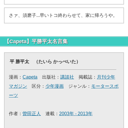
さァ、須磨子...早いトコ終わらせて、家に帰ろうや。
【Capeta】平勝平太名言集
平 勝平太 （たいら かっぺいた）
漫画：
Capeta
出版社：
講談社
掲載誌：
月刊少年
マガジン
区分：
少年漫画
ジャンル：
モータースポ
ーツ
作者：
曽田正人
連載：
2003年 - 2013年