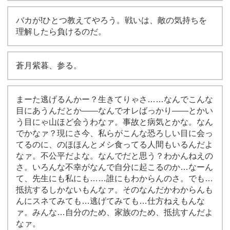
バカが!ひとつ教えてやろう。戦いは、敵の気持ちを
理解したら負けるのだ。
蒼月紫暮、参る。
まーた逃げるんかー？生きてりゃさ……なんでこんな
目にあうんだとか――なんでオレばっかり――とかい
う目にゃ山ほど会うわなァ。事故と病気とかな。なん
でかなァ？現にさ今、私らがこんな恐ろしい目に会っ
てるのに、のほほんとメシ食ってる人間もいるんだよ
なァ。不公平だよな。なんでだと思う？わかんねえの
さ。いろんな不幸がなんで自分に起こるのか…なーん
て、先生にも私にも……誰にもわからんのさ。でも…
抵抗するしかないもんなァ。そのなんだかわからんも
んにスネてみても…逃げてみても…仕方ねえもんな
ァ。みんな…自分のため、家族のため、抵抗すんだよ
なァ。