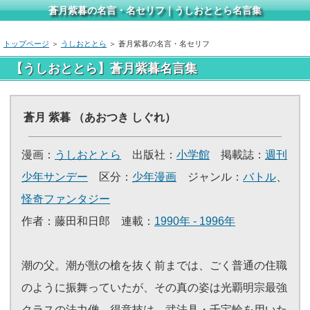
蒼月紫暮の名言・名セリフ｜うしおととら名言集
トップページ
＞
うしおととら
＞ 蒼月紫暮の名言・名セリフ
【うしおととら】蒼月紫暮名言集
蒼月 紫暮 （あおつき しぐれ）
漫画：
うしおととら
出版社：
小学館
掲載誌：
週刊
少年サンデー
区分：
少年漫画
ジャンル：
バトル
、
怪奇ファンタジー
作者：藤田和日郎 連載：
1990年 - 1996年
潮の父。潮が獣の槍を抜く前までは、ごく普通の住職
のように振舞っていたが、その真の姿は光覇明宗最強
クラスの法力僧。得意技は、武法具・千宝輪を用いた