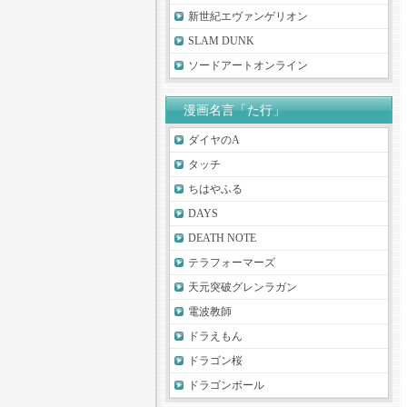
新世紀エヴァンゲリオン
SLAM DUNK
ソードアートオンライン
漫画名言「た行」
ダイヤのA
タッチ
ちはやふる
DAYS
DEATH NOTE
テラフォーマーズ
天元突破グレンラガン
電波教師
ドラえもん
ドラゴン桜
ドラゴンボール