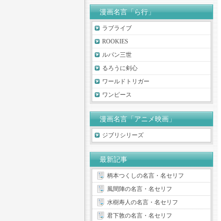
漫画名言「ら行」
ラブライブ
ROOKIES
ルパン三世
るろうに剣心
ワールドトリガー
ワンピース
漫画名言「アニメ映画」
ジブリシリーズ
最新記事
柄本つくしの名言・名セリフ
風間陣の名言・名セリフ
水樹寿人の名言・名セリフ
君下敦の名言・名セリフ