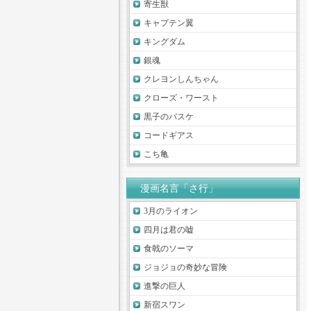
寄生獣
キャプテン翼
キングダム
銀魂
クレヨンしんちゃん
クローズ・ワースト
黒子のバスケ
コードギアス
こち亀
漫画名言「さ行」
3月のライオン
四月は君の嘘
食戟のソーマ
ジョジョの奇妙な冒険
進撃の巨人
新宿スワン