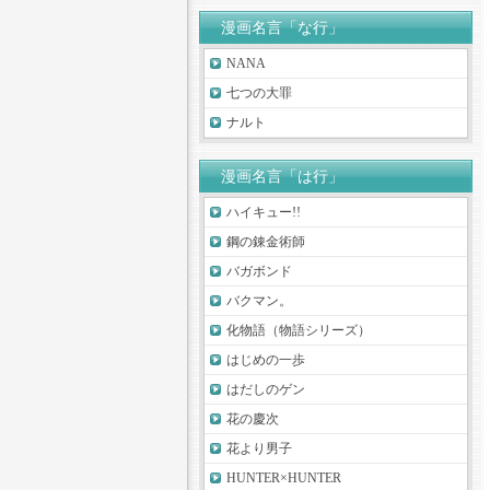
漫画名言「な行」
NANA
七つの大罪
ナルト
漫画名言「は行」
ハイキュー!!
鋼の錬金術師
バガボンド
バクマン。
化物語（物語シリーズ）
はじめの一歩
はだしのゲン
花の慶次
花より男子
HUNTER×HUNTER