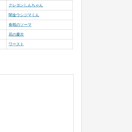
クレヨンしんちゃん
闇金ウシジマくん
食戟のソーマ
花の慶次
ワースト