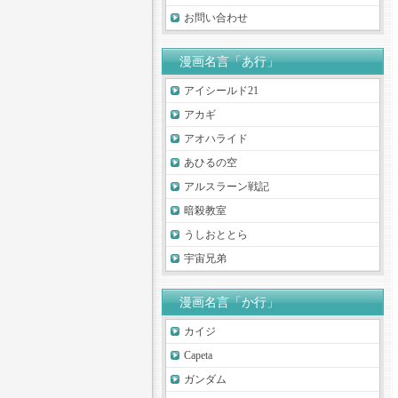
お問い合わせ
漫画名言「あ行」
アイシールド21
アカギ
アオハライド
あひるの空
アルスラーン戦記
暗殺教室
うしおととら
宇宙兄弟
漫画名言「か行」
カイジ
Capeta
ガンダム