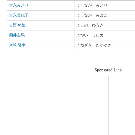
吉永みどり
よしなが みどり
吉永美代子
よしなが みよこ
吉野 悠姫
よしの ゆうき
四井主馬
よつい しゅめ
米崎 隆幸
よねざき たかゆき
Sponsored Link