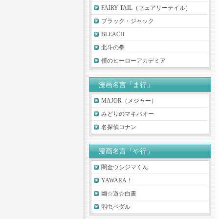
FAIRY TAIL（フェアリーテイル）
ブラック・ジャック
BLEACH
北斗の拳
僕のヒーローアカデミア
漫画名言「ま行」
MAJOR（メジャー）
みどりのマキバオー
名探偵コナン
漫画名言「や行」
闇金ウシジマくん
YAWARA！
幽☆遊☆白書
弱虫ペダル