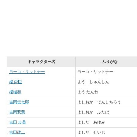
キャラクター名
ふりがな
ヨーコ・リットナー
ヨーコ・リットナー
楊 舜臣
よう しゅんしん
楊端和
よう たんわ
吉岡伝七郎
よしおか でんしちろう
吉岡双葉
よしおか ふたば
吉田 歩美
よしだ あゆみ
吉田政二
よしだ せいじ