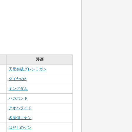
漫画
天元突破グレンラガン
ダイヤのA
キングダム
バガボンド
アオハライド
名探偵コナン
はだしのゲン