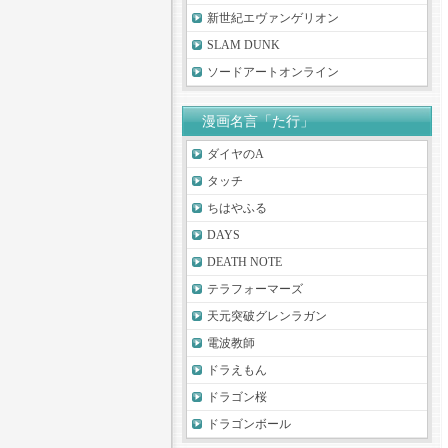
新世紀エヴァンゲリオン
SLAM DUNK
ソードアートオンライン
漫画名言「た行」
ダイヤのA
タッチ
ちはやふる
DAYS
DEATH NOTE
テラフォーマーズ
天元突破グレンラガン
電波教師
ドラえもん
ドラゴン桜
ドラゴンボール