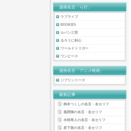
漫画名言「ら行」
ラブライブ
ROOKIES
ルパン三世
るろうに剣心
ワールドトリガー
ワンピース
漫画名言「アニメ映画」
ジブリシリーズ
最新記事
柄本つくしの名言・名セリフ
風間陣の名言・名セリフ
水樹寿人の名言・名セリフ
君下敦の名言・名セリフ