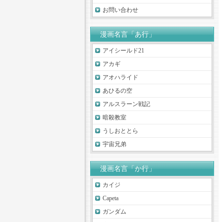
お問い合わせ
漫画名言「あ行」
アイシールド21
アカギ
アオハライド
あひるの空
アルスラーン戦記
暗殺教室
うしおととら
宇宙兄弟
漫画名言「か行」
カイジ
Capeta
ガンダム