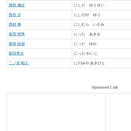
西田 優征
にしだ ゆうせい
西谷 夕
にしのや ゆう
西村 勇
にしむら いさみ
新田 明男
にった あきお
新田 由加
にった ゆか
新田零次
にった れいじ
二ノ宮 昭人
にのみや あきひと
Sponsored Link