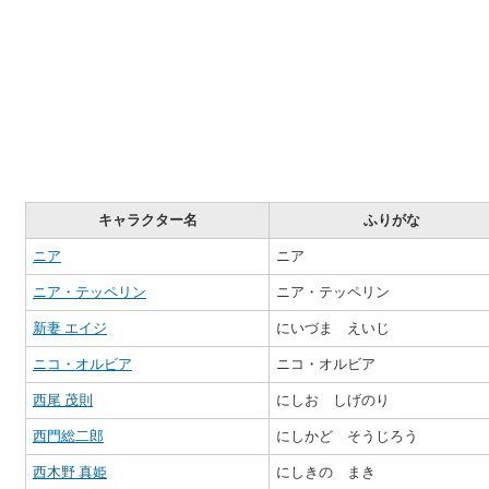
キャラクター名
ふりがな
ニア
ニア
ニア・テッペリン
ニア・テッペリン
新妻 エイジ
にいづま えいじ
ニコ・オルビア
ニコ・オルビア
西尾 茂則
にしお しげのり
西門総二郎
にしかど そうじろう
西木野 真姫
にしきの まき