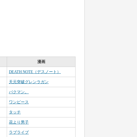
漫画
DEATH NOTE（デスノート）
天元突破グレンラガン
バクマン。
ワンピース
タッチ
花より男子
ラブライブ