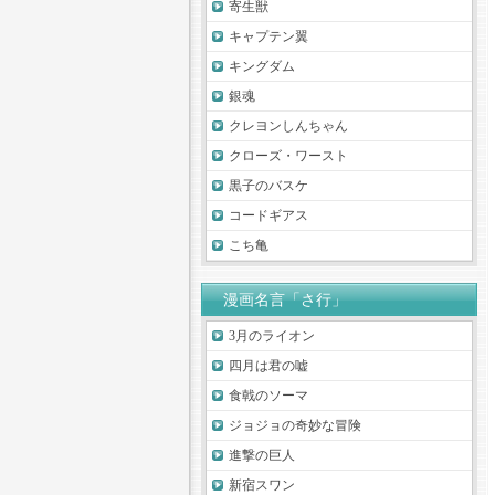
寄生獣
キャプテン翼
キングダム
銀魂
クレヨンしんちゃん
クローズ・ワースト
黒子のバスケ
コードギアス
こち亀
漫画名言「さ行」
3月のライオン
四月は君の嘘
食戟のソーマ
ジョジョの奇妙な冒険
進撃の巨人
新宿スワン