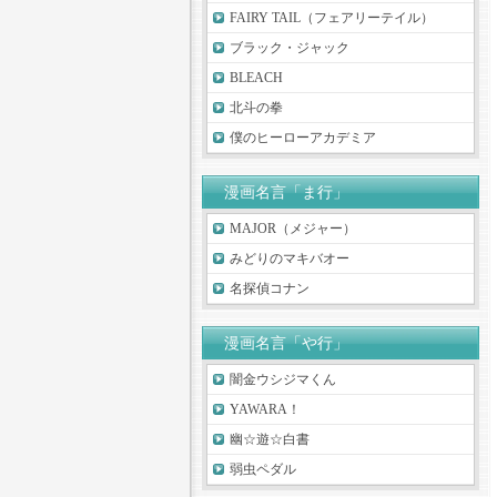
FAIRY TAIL（フェアリーテイル）
ブラック・ジャック
BLEACH
北斗の拳
僕のヒーローアカデミア
漫画名言「ま行」
MAJOR（メジャー）
みどりのマキバオー
名探偵コナン
漫画名言「や行」
闇金ウシジマくん
YAWARA！
幽☆遊☆白書
弱虫ペダル