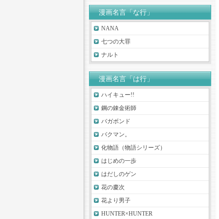
漫画名言「な行」
NANA
七つの大罪
ナルト
漫画名言「は行」
ハイキュー!!
鋼の錬金術師
バガボンド
バクマン。
化物語（物語シリーズ）
はじめの一歩
はだしのゲン
花の慶次
花より男子
HUNTER×HUNTER